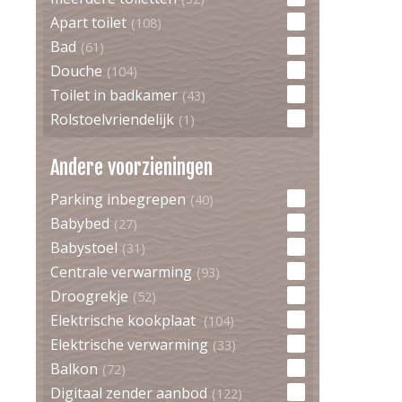
Apart toilet
(108)
Bad
(61)
Douche
(104)
Toilet in badkamer
(43)
Rolstoelvriendelijk
(1)
Andere voorzieningen
Parking inbegrepen
(40)
Babybed
(27)
Babystoel
(31)
Centrale verwarming
(93)
Droogrekje
(52)
Elektrische kookplaat
(104)
Elektrische verwarming
(33)
Balkon
(72)
Digitaal zender aanbod
(122)