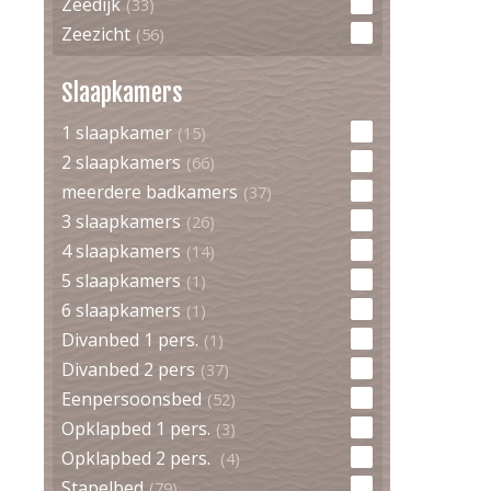
Zeedijk
(33)
Zeezicht
(56)
Slaapkamers
1 slaapkamer
(15)
2 slaapkamers
(66)
meerdere badkamers
(37)
3 slaapkamers
(26)
4 slaapkamers
(14)
5 slaapkamers
(1)
6 slaapkamers
(1)
Divanbed 1 pers.
(1)
Divanbed 2 pers
(37)
Eenpersoonsbed
(52)
Opklapbed 1 pers.
(3)
Opklapbed 2 pers.
(4)
Stapelbed
(79)