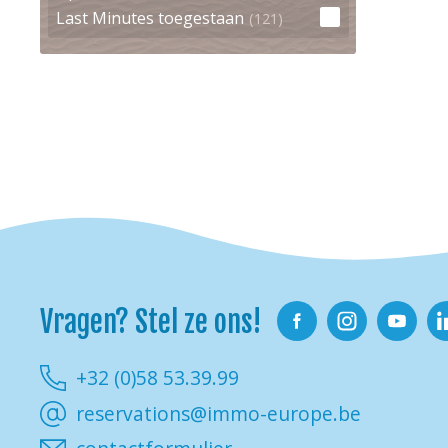
Last Minutes toegestaan
(121)
Vragen? Stel ze ons!
Facebook
Instagram
Youtube
Li
+32 (0)58 53.39.99
reservations@immo-europe.be