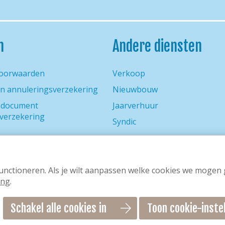
h
Andere diensten
oorwaarden
Verkoop
n annuleringsverzekering
Nieuwbouw
gsdocument
Jaarverhuur
verzekering
Syndic
d
nctioneren. Als je wilt aanpassen welke cookies we mogen ge
ing
.
Schakel alle cookies in
Toon cookie-inste
houden
Design & realisatie: Holiday Media
Home
Vakantiehuizen
Con