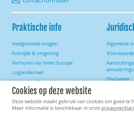
contactformulier
Praktische info
Juridisc
Veelgestelde vragen
Algemene V
Koksijde & omgeving
Voorwaarde
Verhuren via Immo Europe
Aansluitin
annulerings
Logiesdecreet
Disclaimer
Mijn Immo Europe
Privacybelei
Cookies op deze website
Lastminutes
Sitemap
Contact
Deze website maakt gebruik van cookies om goed te fu
Meer informatie is beschikbaar in onze
privacyverklar
© Immo Europe
, Alle rechten voorbe