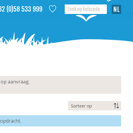
32 (0)58 533 999
Nederla
 op aanvraag.
opdracht.