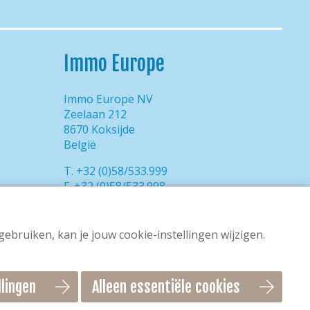
Immo Europe
Immo Europe NV
Zeelaan 212
8670 Koksijde
België
T. +32 (0)58/533.999
F. +32 (0)58/533.998
E.
reservations@immo-europe.be
bruiken, kan je jouw cookie-instellingen wijzigen.
llingen
Alleen essentiële cookies
tact
Eigenaren
Veelgestelde vragen