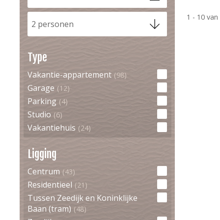
1 - 10
va
2 personen
Type
Vakantie-appartement
(98)
Garage
(12)
Parking
(4)
Studio
(6)
Vakantiehuis
(24)
Ligging
Centrum
(43)
Residentieel
(21)
Tussen Zeedijk en Koninklijke
Baan (tram)
(48)