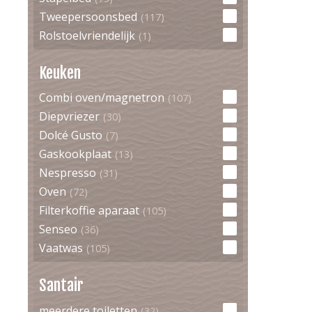
Tweepersoonsbed
(117)
Rolstoelvriendelijk
(1)
Keuken
Combi oven/magnetron
(107)
Diepvriezer
(30)
Dolcé Gusto
(7)
Gaskookplaat
(13)
Nespresso
(31)
Oven
(72)
Filterkoffie aparaat
(105)
Senseo
(36)
Vaatwas
(105)
Santair
meerdere toiletten
(32)