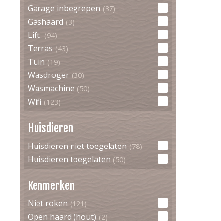
Garage inbegrepen
(37)
Gashaard
(3)
Lift
(94)
Terras
(43)
Tuin
(19)
Wasdroger
(30)
Wasmachine
(50)
Wifi
(123)
Huisdieren
Huisdieren niet toegelaten
(78)
Huisdieren toegelaten
(50)
Kenmerken
Niet roken
(121)
Open haard (hout)
(2)