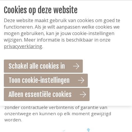
Cookies op deze website
Disclaimer
Deze website maakt gebruik van cookies om goed te
Disclaimer
functioneren. Als je wilt aanpassen welke cookies we
mogen gebruiken, kan je jouw cookie-instellingen
wijzigen. Meer informatie is beschikbaar in onze
Deze site is met grote zorg samengesteld. Desondanks
privacyverklaring
.
kunnen geen garanties gegeven worden met betrekking
tot de volledigheid, juistheid of actualiteit van de
opgegeven prijzen en informatie op deze site. Wij
Schakel alle cookies in
kunnen niet aansprakelijk gesteld worden voor de
inhoud van deze informatie of voor de gevolgen van het
gebruik daarvan.
Toon cookie-instellingen
Aan de gegevens, zoals die in deze site worden
Alleen essentiële cookies
weergegeven, kunnen geen rechten worden ontleend,
zij worden vrijblijvend verstrekt, enkel ter inlichting,
zonder contractuele verbintenis of garantie van
onzentwege en kunnen op elk moment gewijzigd
worden.