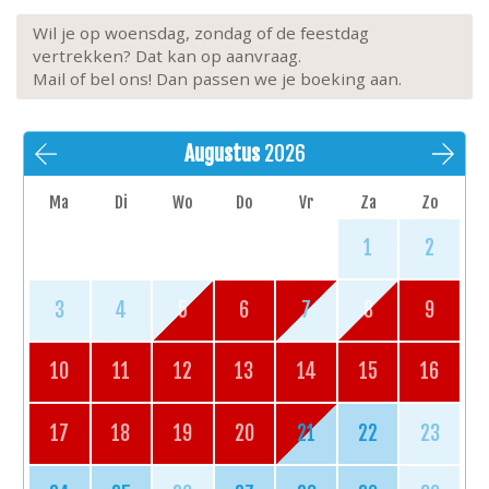
Wil je op woensdag, zondag of de feestdag
vertrekken? Dat kan op aanvraag.
Mail of bel ons! Dan passen we je boeking aan.
Augustus
2026
Ma
Di
Wo
Do
Vr
Za
Zo
1
2
3
4
5
6
7
8
9
10
11
12
13
14
15
16
17
18
19
20
21
22
23