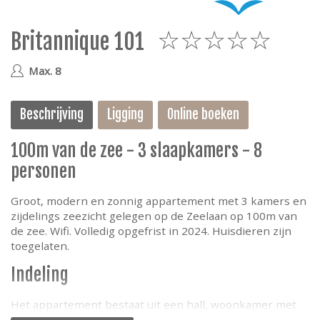
e
Britannique 101
5
Max. 8
Beschrijving
Ligging
Online boeken
100m van de zee - 3 slaapkamers - 8
personen
Groot, modern en zonnig appartement met 3 kamers en
zijdelings zeezicht gelegen op de Zeelaan op 100m van
de zee. Wifi. Volledig opgefrist in 2024. Huisdieren zijn
toegelaten.
Indeling
Het appartement bestaat uit een hall, woonkamer met
open moderne ingerichte keuken, badkamer met bad,