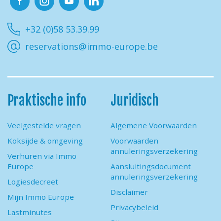
Facebook
Instagram
Youtube
Linkedin
+32 (0)58 53.39.99
reservations@immo-europe.be
Praktische info
Juridisch
Veelgestelde vragen
Algemene Voorwaarden
Koksijde & omgeving
Voorwaarden
annuleringsverzekering
Verhuren via Immo
Europe
Aansluitingsdocument
annuleringsverzekering
Logiesdecreet
Disclaimer
Mijn Immo Europe
Privacybeleid
Lastminutes