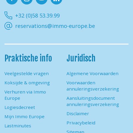
Facebook
Instagram
Youtube
Linkedin
+32 (0)58 53.39.99
reservations@immo-europe.be
Praktische info
Juridisch
Veelgestelde vragen
Algemene Voorwaarden
Koksijde & omgeving
Voorwaarden
annuleringsverzekering
Verhuren via Immo
Europe
Aansluitingsdocument
annuleringsverzekering
Logiesdecreet
Disclaimer
Mijn Immo Europe
Privacybeleid
Lastminutes
Sitemap