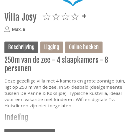
e
Villa Josy
4plus
Max. 8
Beschrijving
Ligging
Online boeken
250m van de zee - 4 slaapkamers - 8
personen
Deze gezellige villa met 4 kamers en grote zonnige tuin,
ligt op 250 m van de zee, in St-idesbald (deelgemeente
tussen De Panne & Koksijde). Typische kustvilla, ideaal
voor een vakantie met kinderen. Wifi en digitale Tv,
Huisdieren zijn niet toegelaten.
Indeling
De villa heeft een inkomhal met apart toilet,