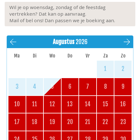
Wil je op woensdag, zondag of de feestdag
vertrekken? Dat kan op aanvraag.
Mail of bel ons! Dan passen we je boeking aan.
Augustus
2026
Ma
Di
Wo
Do
Vr
Za
Zo
1
2
3
4
5
6
7
8
9
10
11
12
13
14
15
16
17
18
19
20
21
22
23
24
25
26
27
28
29
30