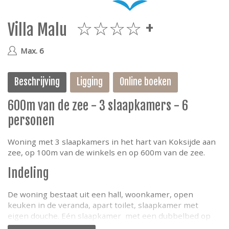
e
Villa Malu
4plus
Max. 6
Beschrijving
Ligging
Online boeken
600m van de zee - 3 slaapkamers - 6
personen
Woning met 3 slaapkamers in het hart van Koksijde aan
zee, op 100m van de winkels en op 600m van de zee.
Indeling
De woning bestaat uit een hall, woonkamer, open
keuken in de veranda, apart toilet, slaapkamer met
eigen douche. Eén slaapkamer met een dubbelbed op
het gelijkvloers en 2 slaapkamers op de 1ste verdieping.