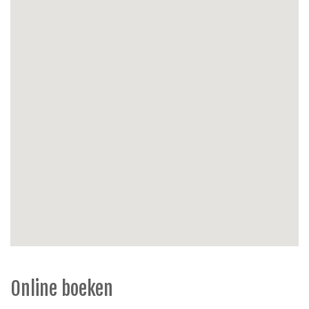
Parkeermogelijkheid
: parking onder carport
Extra’s
: huisdieren streng verboden, niet rokers.
Online boeken