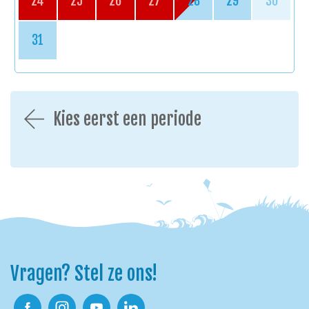
24
25
26
27
28
29
30
31
Kies eerst een periode
Vragen? Stel ze ons!