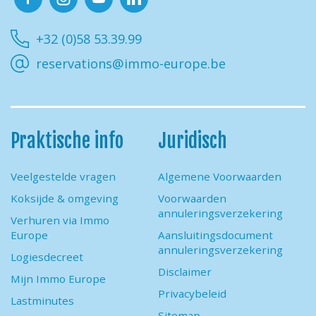
Facebook
Instagram
Youtube
Linkedin
+32 (0)58 53.39.99
reservations@immo-europe.be
Praktische info
Juridisch
Veelgestelde vragen
Algemene Voorwaarden
Koksijde & omgeving
Voorwaarden
annuleringsverzekering
Verhuren via Immo
Europe
Aansluitingsdocument
annuleringsverzekering
Logiesdecreet
Disclaimer
Mijn Immo Europe
Privacybeleid
Lastminutes
Sitemap