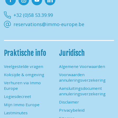
Facebook
Instagram
Youtube
Linkedin
+32 (0)58 53.39.99
reservations@immo-europe.be
Praktische info
Juridisch
Veelgestelde vragen
Algemene Voorwaarden
Koksijde & omgeving
Voorwaarden
annuleringsverzekering
Verhuren via Immo
Europe
Aansluitingsdocument
annuleringsverzekering
Logiesdecreet
Disclaimer
Mijn Immo Europe
Privacybeleid
Lastminutes