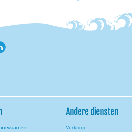
nkedin
h
Andere diensten
oorwaarden
Verkoop