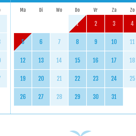
o
Ma
Di
Wo
Do
Vr
Za
Zo
1
2
3
4
3
5
6
7
8
9
10
11
0
12
13
14
15
16
17
18
7
19
20
21
22
23
24
25
26
27
28
29
30
31