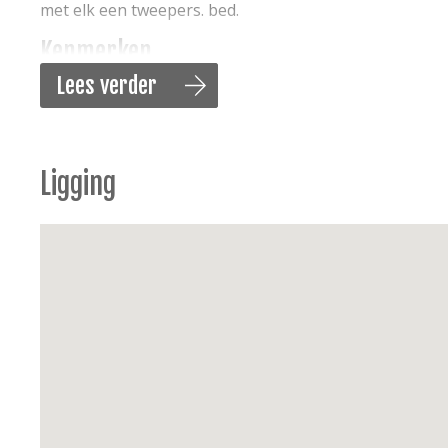
met elk een tweepers. bed.
Kenmerken
Lees verder
Audio/multimedia:
flatscreen televisie, wifi, digit
Keuken:
vitro keramische kookplaat, elektrisch
koelkast met vriesvak, koffiezet, senseo, waterk
Sanitair
: 2 badkamers met douche, bidet en haardr
Ligging
Slaapkamers:
2 tweepersoonsbedden (160/200) en
met netbodems, 2 dekbedden (240x220), hoofdk
Huishoudelijke apparaten:
wasmachine, droogkast,
Energie:
centrale verwarming gas
Buiten:
balkon kant woonkamer, tuin/balkonset
Parkeermogelijkheid:
garage nr 1.09 inclusief, 
Extra’s:
niet rokers, huisdieren verboden, lift.