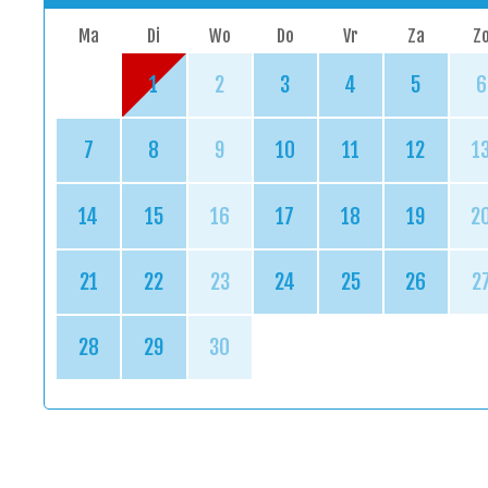
Ma
Di
Wo
Do
Vr
Za
Z
1
2
3
4
5
6
7
8
9
10
11
12
1
14
15
16
17
18
19
2
21
22
23
24
25
26
2
28
29
30