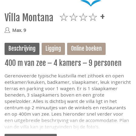
e
Villa Montana
4plus
Max. 9
Beschrijving
Ligging
Online boeken
400 m van zee – 4 kamers – 9 personen
Gerenoveerde typische kustvilla met zithoek en open
eetkamer/keuken, badkamer, slaapkamer, leuk ingericht
terras en parking voor 1 wagen. Er is 1 slaapkamer
beneden, 3 slaapkamers boven en een grote
speelzolder. Alles is dichtbij want de villa ligt in het
centrum op 2 minuutjes van de winkels en restaurants
en op 400m van zee. Lees hieronder snel verder voor
een uitgebreide beschrijving van de accommodatie. Plan
van de villa kan je terugvinden bij de foto's.