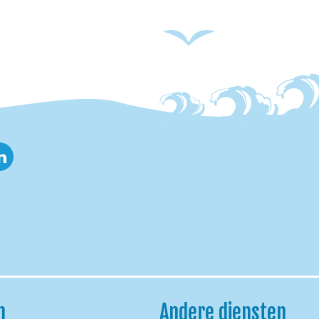
nkedin
h
Andere diensten