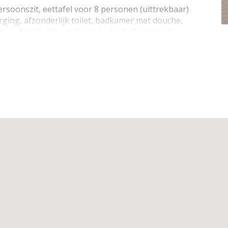
soonszit, eettafel voor 8 personen (uittrekbaar)
rging, afzonderlijk toilet, badkamer met douche,
d en divanbed voor 2 personen, balkon aan de
ning kan je terugvinden bij de foto's.
rnet (wifi) van Proximus, Sonos audio, radio
 koelkast met 3 diepvrieslades, vaatwas, koffiezet,
abo
lbed (90x200) + 1p divanbed, 2p divanbed in
 tweepersoons dekbedden (220x200), hoofdkussens
rming
, openluchtzwembad van 15/6 tot 15/9
niet rokers, kinderbed + matras en donsdeken,