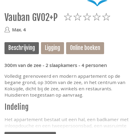
e
Vauban GV02+P
5
Max. 4
Beschrijving
Ligging
Online boeken
300m van de zee - 2 slaapkamers - 4 personen
Volledig gerenoveerd en modern appartement op de
begane grond, op 300m van de zee, in het centrum van
Koksijde, dicht bij de zee, winkels en restaurants.
Huisdieren toegestaan op aanvraag.
Indeling
Het appartement bestaat uit een hal, een badkamer met
inloopdouche en een tweepersoonsbad, een wasruimte
met wasmachine, droger en droogrek, een apart toilet,