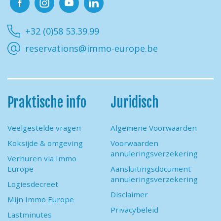
Facebook
Instagram
Youtube
Linkedin
+32 (0)58 53.39.99
reservations@immo-europe.be
Praktische info
Juridisch
Veelgestelde vragen
Algemene Voorwaarden
Koksijde & omgeving
Voorwaarden
annuleringsverzekering
Verhuren via Immo
Europe
Aansluitingsdocument
annuleringsverzekering
Logiesdecreet
Disclaimer
Mijn Immo Europe
Privacybeleid
Lastminutes