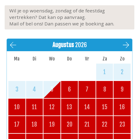
Buiten:
betegeld terras, tafel en 4 stoelen, parasol,
4 "loungeset" fauteuils + salontafel
Wil je op woensdag, zondag of de feestdag
Parkeerplaats:
openlucht parkeerplaats op 100m
vertrekken? Dat kan op aanvraag.
Extra's:
lift, begane grond, niet-roken, huisdieren
Mail of bel ons! Dan passen we je boeking aan.
toegelaten (max. 2), kinderbed, kinderwagen
Augustus
2026
Ma
Di
Wo
Do
Vr
Za
Zo
1
2
3
4
5
6
7
8
9
10
11
12
13
14
15
16
17
18
19
20
21
22
23