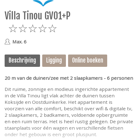
e
Villa Tinou GV01+P
5
Max. 6
Beschrijving
Ligging
Online boeken
20 m van de duinen/zee met 2 slaapkamers - 6 personen
Dit ruime, zonnige en modieus ingerichte appartement
in de Villa Tinou ligt vlak achter de duinen tussen
Koksijde en Oostduinkerke. Het appartement is
voorzien van alle comfort, beschikt over wifi & digitale tv,
2 slaapkamers, 2 badkamers, voldoende opbergruimte
en een ruim terras. Het is heel rustig gelegen. De private
staanplaats voor één wagen en verschillende fietsen
onder het gebouw is een groot pluspunt.