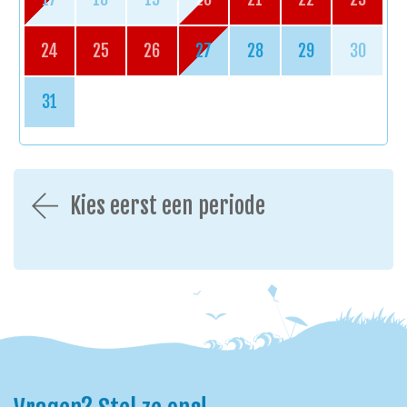
24
25
26
27
28
29
30
31
Kies eerst een periode