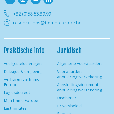
Facebook
Instagram
Youtube
Linkedin
+32 (0)58 53.39.99
reservations@immo-europe.be
Praktische info
Juridisch
Veelgestelde vragen
Algemene Voorwaarden
Koksijde & omgeving
Voorwaarden
annuleringsverzekering
Verhuren via Immo
Europe
Aansluitingsdocument
annuleringsverzekering
Logiesdecreet
Disclaimer
Mijn Immo Europe
Privacybeleid
Lastminutes
Sitemap