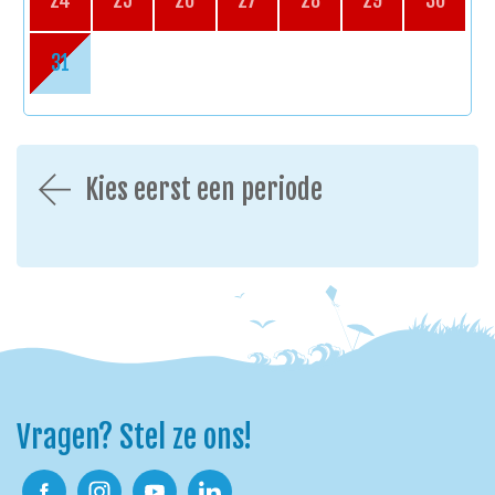
24
25
26
27
28
29
30
31
Kies eerst een periode
Vragen? Stel ze ons!