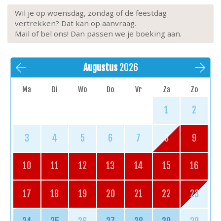
Wil je op woensdag, zondag of de feestdag
vertrekken? Dat kan op aanvraag.
Mail of bel ons! Dan passen we je boeking aan.
Augustus
2026
Ma
Di
Wo
Do
Vr
Za
Zo
1
2
3
4
5
6
7
8
9
10
11
12
13
14
15
16
17
18
19
20
21
22
23