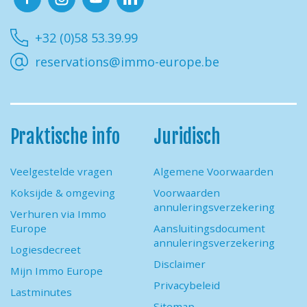
Facebook
Instagram
Youtube
Linkedin
+32 (0)58 53.39.99
reservations@immo-europe.be
Praktische info
Juridisch
Veelgestelde vragen
Algemene Voorwaarden
Koksijde & omgeving
Voorwaarden
annuleringsverzekering
Verhuren via Immo
Europe
Aansluitingsdocument
annuleringsverzekering
Logiesdecreet
Disclaimer
Mijn Immo Europe
Privacybeleid
Lastminutes
Sitemap