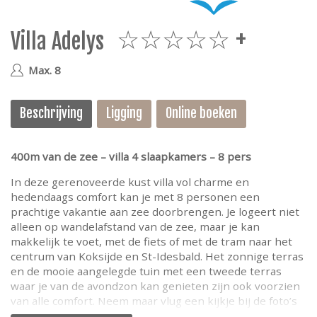
e
Villa Adelys
5plus
Max. 8
Beschrijving
Ligging
Online boeken
400m van de zee – villa 4 slaapkamers – 8 pers
In deze gerenoveerde kust villa vol charme en
hedendaags comfort kan je met 8 personen een
prachtige vakantie aan zee doorbrengen. Je logeert niet
alleen op wandelafstand van de zee, maar je kan
makkelijk te voet, met de fiets of met de tram naar het
centrum van Koksijde en St-Idesbald. Het zonnige terras
en de mooie aangelegde tuin met een tweede terras
waar je van de avondzon kan genieten zijn ook voorzien
van alle comfort. Neem maar vlug een kijkje bij de foto’s
en de beschrijving voor meer detail.