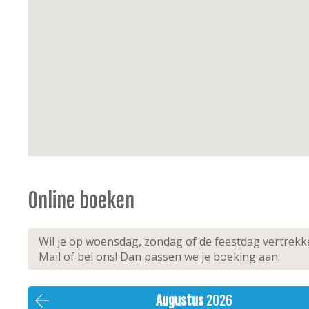
verlaagd tarief kopen om op de openbare weg i
Extra’s:
1ste verdieping, lift, kinderstoel, kinderb
Online boeken
Wil je op woensdag, zondag of de feestdag vertrek
Mail of bel ons! Dan passen we je boeking aan.
Augustus
2026