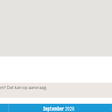
n de omgeving van het appartement te parkeren
ed, niet-rokers, 2 huisdieren
ken? Dat kan op aanvraag.
September
2026