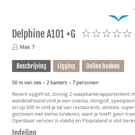
Delphine A101 +G
5
Max. 7
Beschrijving
Ligging
Online boeken
50 m van zee – 2 kamers – 7 personen
Recent opgefrist, zonnig 2-slaapkamerappartement met
wandelafstand vind je een cinema, minigolf, speelplei
en op 500 m vind je tal van restaurants, winkels, supe
gezinnen met kleine kinderen, want je hoeft geen tra
Openbaar vervoer is vlakbij en Plopsaland is vlot bere
Indeling