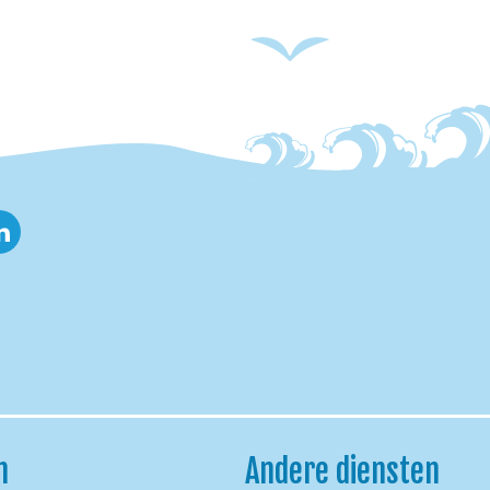
nkedin
h
Andere diensten