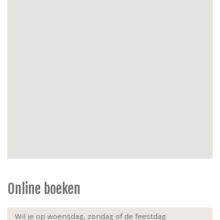
eenpersoonsdekbedden (150x200), 2 x
tweepersoonsdekbedden (240x220), 6 kussens
Apparaten:
stofzuiger, droogrekje, strijkplank,
strijkijzer
Energie:
centrale verwarming op gas
Parkeren:
in de straat of bij het appartement met
een parkeerkaart verkrijgbaar bij Immo Europe
voor €30,00/per auto per week.
Exterieur:
Balkon aan voor- en achterzijde
Extra's
: niet-roken, huisdieren zijn niet toegestaan,
kinderstoel, reisbedje baby, ruime flat, 1ste
verdieping, lift, 2 fietshaken aan het plafond in de
fietsenberging (-1)
Online boeken
Wil je op woensdag, zondag of de feestdag