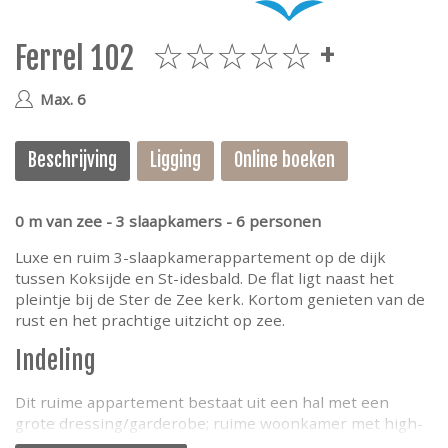
e
Ferrel 102
5plus
Max. 6
Beschrijving
Ligging
Online boeken
0 m van zee - 3 slaapkamers - 6 personen
Luxe en ruim 3-slaapkamerappartement op de dijk
tussen Koksijde en St-idesbald. De flat ligt naast het
pleintje bij de Ster de Zee kerk. Kortom genieten van de
rust en het prachtige uitzicht op zee.
Indeling
Dit ruime appartement bestaat uit een hal met een
grote dressing/garderobe; ruime woonkamer met high-
end meubelen, grote hoekbank, tafel en stoelen; open