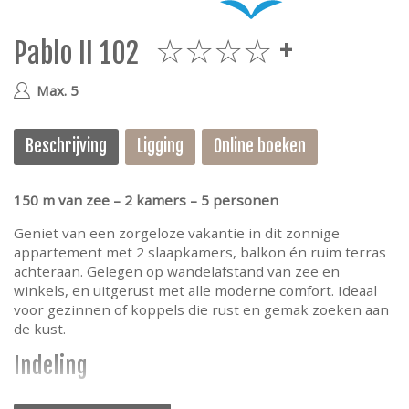
e
Pablo II 102
4plus
Max. 5
Beschrijving
Ligging
Online boeken
150 m van zee – 2 kamers – 5 personen
Geniet van een zorgeloze vakantie in dit zonnige
appartement met 2 slaapkamers, balkon én ruim terras
achteraan. Gelegen op wandelafstand van zee en
winkels, en uitgerust met alle moderne comfort. Ideaal
voor gezinnen of koppels die rust en gemak zoeken aan
de kust.
Indeling
Het app bestaat uit een hall, woonkamer met zonnig