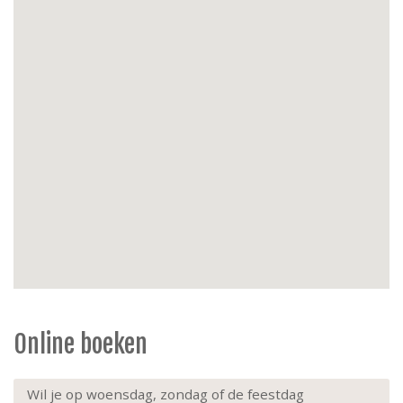
strijkijzer
Energie
: centrale verwarming gas, elektriciteit dag-
en nacht tarief
Buiten
: balkon kant woonkamer; tuinterras
achteraan met tuintafel, tuinbank, parasol, 2
strandstoelen
Extra’s
: lift, 1ste verdieping, niet rokers,
hangbabystoel (aan de eettafel hangen); 1 huisdier
toegelaten (één huisdier max.10kg-niet in bed),
kinderbedje
Online boeken
Wil je op woensdag, zondag of de feestdag