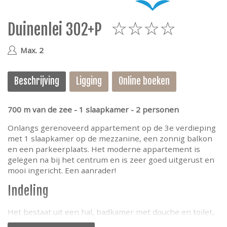
e
Duinenlei 302+P
4
Max. 2
Beschrijving
Ligging
Online boeken
700 m van de zee - 1 slaapkamer - 2 personen
Onlangs gerenoveerd appartement op de 3e verdieping
met 1 slaapkamer op de mezzanine, een zonnig balkon
en een parkeerplaats. Het moderne appartement is
gelegen na bij het centrum en is zeer goed uitgerust en
mooi ingericht. Een aanrader!
Indeling
Het bestaat uit een hal, badkamer met douche en toilet,
woonkamer met toegang tot het balkon, open keuken