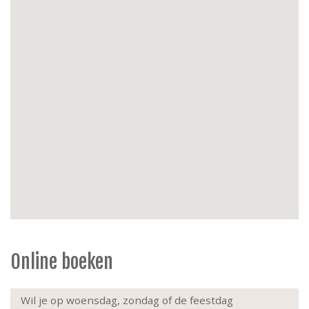
nachttarief voor elektriciteit
Buiten
: balkon, 2 tuinstoelen, tuintafel
Parkeermogelijkheid
: privé parkeerplaats (nr. 6) in
de open lucht aan de achterzijde van het gebouw
(niet zichtbaar vanaf de straat)
Extra's
: niet-rokers, huisdieren niet toegestaan, lift
tot de 2e verdieping en trap tot de 3e verdieping.
Online boeken
Wil je op woensdag, zondag of de feestdag