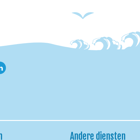
nkedin
h
Andere diensten