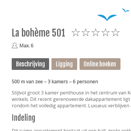
La bohème 501
5
Max. 6
Beschrijving
Ligging
Online boeken
500 m van zee – 3 kamers – 6 personen
Stijlvol groot 3 kamer penthouse in het centrum van Ko
winkels. Dit recent gerenoveerde dakappartement ligt
rondom het volledig appartement. Luxueus verblijven a
Indeling
Dit ruime appartement bestaat uit een hall, grote e