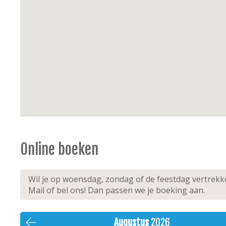
Energie
: elektrische accumulatie, boiler, pellet ka
Buiten
: terras rondom het hele appartement, 2 ta
Extra’s
: niet rokers, huisdieren streng verboden, 
Online boeken
Wil je op woensdag, zondag of de feestdag vertrek
Mail of bel ons! Dan passen we je boeking aan.
Augustus
2026