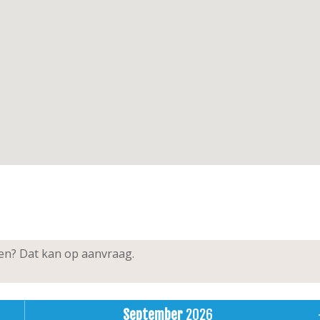
chel
fels, 8 stoelen
lift, 5 de verdieping
ken? Dat kan op aanvraag.
September
2026