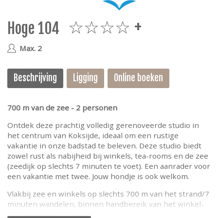
e
Hoge 104
4plus
Max. 2
Beschrijving
Ligging
Online boeken
700 m van de zee - 2 personen
Ontdek deze prachtig volledig gerenoveerde studio in
het centrum van Koksijde, ideaal om een rustige
vakantie in onze badstad te beleven. Deze studio biedt
zowel rust als nabijheid bij winkels, tea-rooms en de zee
(zeedijk op slechts 7 minuten te voet). Een aanrader voor
een vakantie met twee. Jouw hondje is ook welkom.
Vlakbij zee en winkels op slechts 700 m van het strand/7
minuten wandelen, binnen handbereik van het winkel-
en horeca-aanbod, maar toch rustig gelegen: deze studio