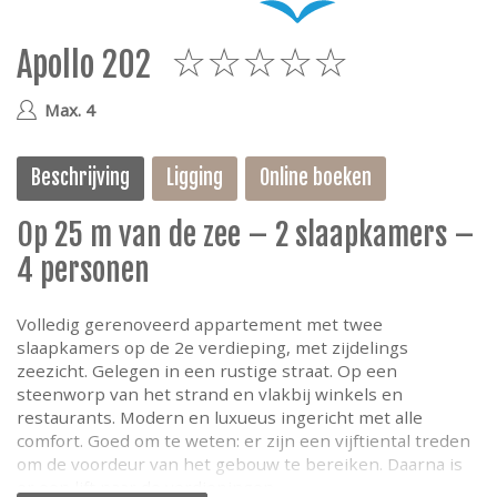
e
Apollo 202
5
Max. 4
Beschrijving
Ligging
Online boeken
Op 25 m van de zee – 2 slaapkamers –
4 personen
Volledig gerenoveerd appartement met twee
slaapkamers op de 2e verdieping, met zijdelings
zeezicht. Gelegen in een rustige straat. Op een
steenworp van het strand en vlakbij winkels en
restaurants. Modern en luxueus ingericht met alle
comfort. Goed om te weten: er zijn een vijftiental treden
om de voordeur van het gebouw te bereiken. Daarna is
er een lift naar de verdiepingen.