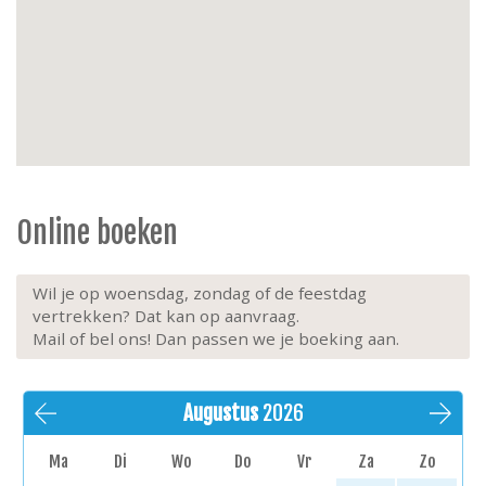
Woonkamer:
eettafel met 6 stoelen, grote
hoekzetel met chaise longue en poef, fauteuil met
voetenbank, salontafel.
Sanitair:
badkamer met inloopdouche en wastafel,
apart toilet.
Slaapkamers:
Slaapkamer 1: dubbelbed (180 × 200 cm), dekbed
(220 × 240 cm), opbergruimte, kleerkast, toegang
tot achterbalkon, kussens.
Slaapkamer 2: twee eenpersoonsbedden (90 × 200
Online boeken
cm), 2 dekbedden (90 × 200 cm), opbergruimte,
kleerkast, kussens.
Huishouden:
stofzuiger, strijkplank en strijkijzer,
Wil je op woensdag, zondag of de feestdag
wasmachine, droogkast, droogrek.
vertrekken? Dat kan op aanvraag.
Energie:
centrale gasverwarming, elektriciteit aan
Mail of bel ons! Dan passen we je boeking aan.
dagtarief.
Buiten:
klein balkon aan de voorzijde (woonkamer)
met bistrotafel en 2 stoelen, klein balkon aan de
Augustus
2026
achterzijde (slaapkamer 1) .
Extra's:
lift, huisdieren niet toegestaan, niet-rokers.
Ma
Di
Wo
Do
Vr
Za
Zo