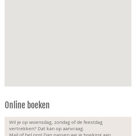
Energie
: centrale verwarming op stookolie, dag- en
nachttarief elektriciteit, EPC B.
Buiten
: terras aan de slaapkamerzijde met tafel, 4
stoelen en BBQ.
Parking
: parkeerkaart te verkrijgen bij Immo
Europe aan voordeeltarief, €30/week per wagen
tijdens schoolvakanties en van mei tot september.
Extra:
1e verdieping, lift aanwezig, geen huisdieren,
niet-roken.
Online boeken
Wil je op woensdag, zondag of de feestdag
vertrekken? Dat kan op aanvraag.
Mail of bel ons! Dan passen we je boeking aan.