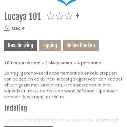
e
Lucaya 101
3plus
Max. 4
Beschrijving
Ligging
Online boeken
100 m van de zee – 1 slaapkamer – 4 personen
Zonnig, gerenoveerd appartement op enkele stappen
van de zee en de duinen. Ideaal gelegen voor een koppel
of een gezin met kind(eren). Het stadscentrum met
winkels en restaurants is op wandelafstand. Openbaar
vervoer (kusttram) op 150 m.
Indeling
Het appartement bestaat uit een inkomhal, apart toilet,
een slaapkamer met dubbel bed, een badkamer met