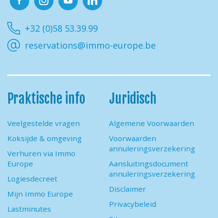
Facebook
Instagram
Youtube
Linkedin
+32 (0)58 53.39.99
reservations@immo-europe.be
Praktische info
Juridisch
Veelgestelde vragen
Algemene Voorwaarden
Koksijde & omgeving
Voorwaarden
annuleringsverzekering
Verhuren via Immo
Europe
Aansluitingsdocument
annuleringsverzekering
Logiesdecreet
Disclaimer
Mijn Immo Europe
Privacybeleid
Lastminutes