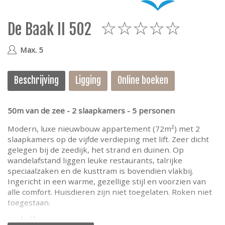
e
De Baak II 502
5
Max. 5
Beschrijving
Ligging
Online boeken
50m van de zee - 2 slaapkamers - 5 personen
Modern, luxe nieuwbouw appartement (72m²) met 2
slaapkamers op de vijfde verdieping met lift. Zeer dicht
gelegen bij de zeedijk, het strand en duinen. Op
wandelafstand liggen leuke restaurants, talrijke
speciaalzaken en de kusttram is bovendien vlakbij.
Ingericht in een warme, gezellige stijl en voorzien van
alle comfort. Huisdieren zijn niet toegelaten. Roken niet
toegestaan.
Indeling