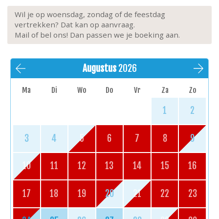
juni tot 30 september is parkeren elke dag
betalend. Er is een parkeerkaart beschikbaar voor
Wil je op woensdag, zondag of de feestdag
€30,00 per week, te koop bij Immo Europe.
vertrekken? Dat kan op aanvraag.
Extra’s:
lift, kinderstoel, huisdieren verboden, niet
Mail of bel ons! Dan passen we je boeking aan.
rokers, verplichte eindschoonmaak inbegrepen in
de prijs
Augustus
2026
Ma
Di
Wo
Do
Vr
Za
Zo
1
2
3
4
5
6
7
8
9
10
11
12
13
14
15
16
17
18
19
20
21
22
23