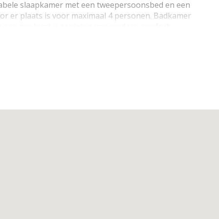
tabele slaapkamer met een tweepersoonsbed en een
r er plaats is voor maximaal 4 personen. Badkamer
dag aan zee kunt u genieten van modern comfort
 een complete uitrusting voor een zorgeloos verblijf.
aar via Telenet
 vaatwasser, afzuigkap, koelkast met klein vriesvak,
drooster
oilet, handdoekdroger
eepersoonsdekbedden (220x240),
ieping, geen lift, animaux interdit, non-fumeur, geen