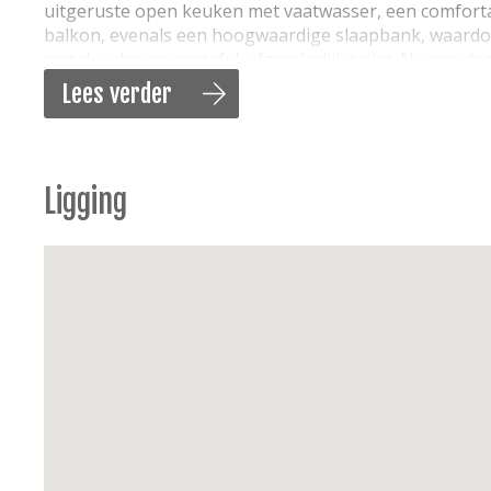
uitgeruste open keuken met vaatwasser, een comfor
balkon, evenals een hoogwaardige slaapbank, waardoo
met douche en wastafel, afzonderlijk toilet. Na een 
supersnelle wifi, smart-tv, Nespresso-apparaat. Dat is
Lees verder
KENMERKEN
Audio/multimedia:
Smart TV, gratis wifi beschikb
Ligging
Keuken:
keramische kookplaat, oven & magnetron,
Nespresso-koffiezetapparaat, waterkoker, broo
Sanitair:
badkamer met wastafel, douche, apart t
Slaapkamer:
1 tweepersoonsbed (160x200), 2 tw
tweepersoonsslaapbank (160x200), 4 kussens
Huishoudelijke apparaten:
Dyson-stofzuiger
Energie:
elektrische verwarming
ste
Extra's:
Kinderstoelverhoger, Kinderbed, 1
verd
groepen studenten en feestjes