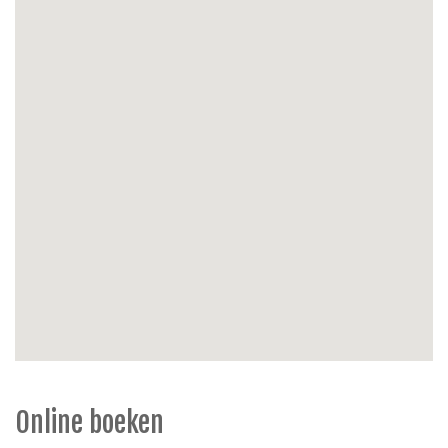
tuinstoelen, parasol
Parkeermogelijkheid:
parking voor het huis
Extra’s:
huisdieren verboden, niet-rokers,
kinderstoel.
Online boeken