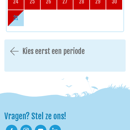
24
25
26
27
28
29
30
31
Kies eerst een periode
Vragen? Stel ze ons!