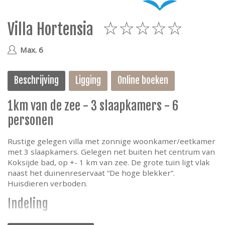
e
Villa Hortensia
5
Max. 6
Beschrijving
Ligging
Online boeken
1km van de zee - 3 slaapkamers - 6
personen
Rustige gelegen villa met zonnige woonkamer/eetkamer
met 3 slaapkamers. Gelegen net buiten het centrum van
Koksijde bad, op +- 1 km van zee. De grote tuin ligt vlak
naast het duinenreservaat “De hoge blekker”.
Huisdieren verboden.
Indeling
Hall, woonkamer/eetkamer, volledig ingerichte keuken,