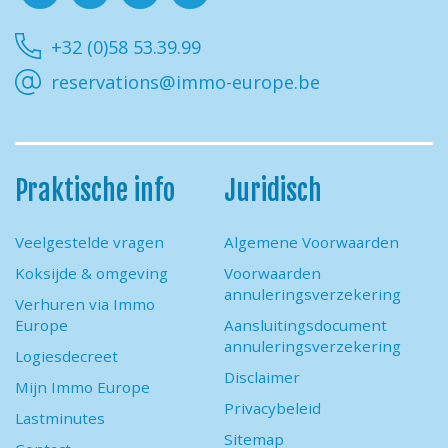
Facebook
Instagram
Youtube
Linkedin
+32 (0)58 53.39.99
reservations@immo-europe.be
Praktische info
Juridisch
Veelgestelde vragen
Algemene Voorwaarden
Koksijde & omgeving
Voorwaarden
annuleringsverzekering
Verhuren via Immo
Europe
Aansluitingsdocument
annuleringsverzekering
Logiesdecreet
Disclaimer
Mijn Immo Europe
Privacybeleid
Lastminutes
Sitemap