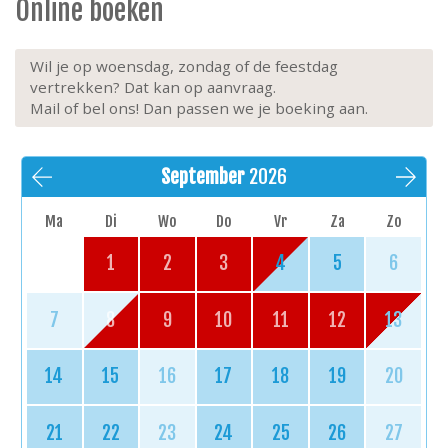
Online boeken
Wil je op woensdag, zondag of de feestdag
vertrekken? Dat kan op aanvraag.
Mail of bel ons! Dan passen we je boeking aan.
September
2026
Ma
Di
Wo
Do
Vr
Za
Zo
1
2
3
4
5
6
7
8
9
10
11
12
13
14
15
16
17
18
19
20
21
22
23
24
25
26
27