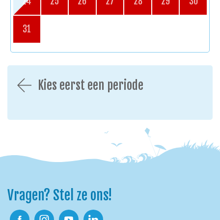
24
25
26
27
28
29
30
31
Kies eerst een periode
Vragen? Stel ze ons!