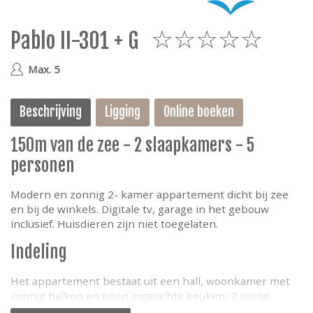
e
Pablo II-301 + G
5
Max. 5
Beschrijving
Ligging
Online boeken
150m van de zee - 2 slaapkamers - 5
personen
Modern en zonnig 2- kamer appartement dicht bij zee
en bij de winkels. Digitale tv, garage in het gebouw
inclusief. Huisdieren zijn niet toegelaten.
Indeling
Het appartement bestaat uit een hall, woonkamer met
zonnig balkon en open ingerichte keuken, 2 ruime
slaapkamers, badkamer met bad, apart toilet.