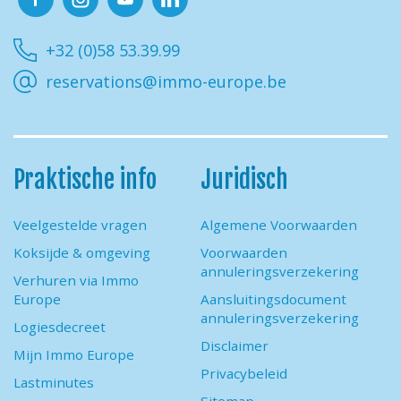
Facebook
Instagram
Youtube
Linkedin
+32 (0)58 53.39.99
reservations@immo-europe.be
Praktische info
Juridisch
Veelgestelde vragen
Algemene Voorwaarden
Koksijde & omgeving
Voorwaarden
annuleringsverzekering
Verhuren via Immo
Europe
Aansluitingsdocument
annuleringsverzekering
Logiesdecreet
Disclaimer
Mijn Immo Europe
Privacybeleid
Lastminutes