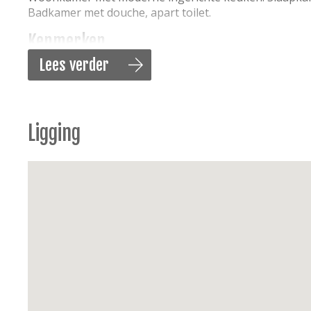
Badkamer met douche, apart toilet.
Kenmerken
Lees verder
Audio/multimedia
: flatscreen televisie, digitaal T
Keuken
: ingerichte keuken met inbouw toestelle
dampkap, vaatwasmachine, koelkast met vriesvak
Sanitair:
badkamer met douche, toilet afzonderli
Ligging
Slaapkamers:
tweepersoonsbed (160 x 200) met l
dekbedden, hoofdkussens aanwezig
Witgoed:
wasmachine, stofzuiger
Energie
: centrale verwarming gas
Buiten:
zonnig balkon aan de achtergevel, balko
Extra’s:
niet rokers, huisdieren verboden, lift, 1st