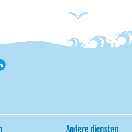
nkedin
h
Andere diensten