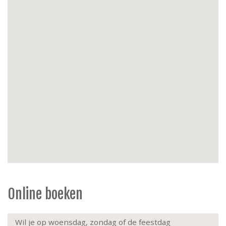
Huishoudelectro
: stofzuiger, strijkplank & -ijzer
Energie
: centrale verwarming gas, inbouw haard op
gas
Buiten
: zonnig balkon aan de achtergevel,
tuinstoelen
Extra’s
: huisdieren toegelaten, lift, niet rokers.
Online boeken
Wil je op woensdag, zondag of de feestdag