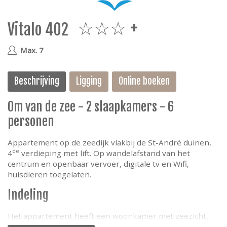
e
Vitalo 402
3plus
Max. 7
Beschrijving
Ligging
Online boeken
0m van de zee - 2 slaapkamers - 6
personen
Appartement op de zeedijk vlakbij de St-André duinen,
de
4
verdieping met lift. Op wandelafstand van het
centrum en openbaar vervoer, digitale tv en Wifi,
huisdieren toegelaten.
Indeling
Het appartement heeft een woonkamer met zeezicht,
een keuken voorzien van alle comfort, gerenoveerde