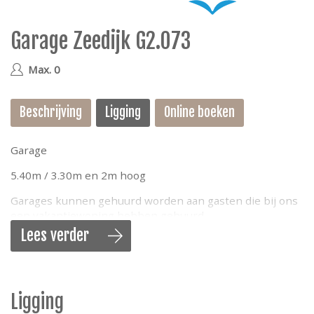
e
Garage Zeedijk G2.073
geen
Max. 0
Beschrijving
Ligging
Online boeken
Garage
5.40m / 3.30m en 2m hoog
Garages kunnen gehuurd worden aan gasten die bij ons
een vakantiewoning hebben gehuurd.
Lees verder
Ligging