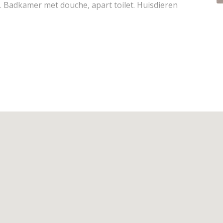
 Badkamer met douche, apart toilet. Huisdieren
telenet, Wifi
n, vitro keramische kookplaat, oven + aparte
st met vriesvak, koffiezet
badkamer met inloopdouche
bodem, tweepersoonsdivanbed (140 x 200), stapelbed
bedden, 1 tweepersoonsdekbed, hoofdkussens
aan de achtergevel, balkon kant woonkamer,
4de verdieping